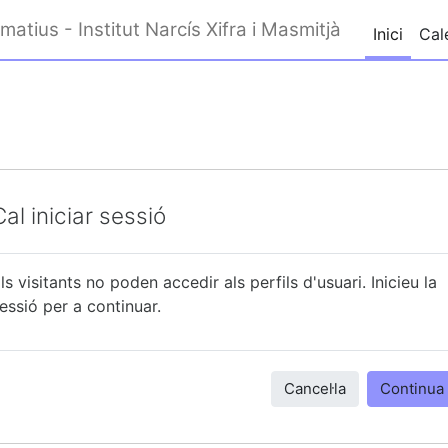
matius - Institut Narcís Xifra i Masmitjà
Inici
Cal
Cal iniciar sessió
ls visitants no poden accedir als perfils d'usuari. Inicieu la
essió per a continuar.
Cancel·la
Continua