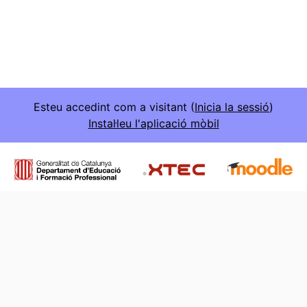
Esteu accedint com a visitant (
Inicia la sessió
)
Instal·leu l'aplicació mòbil