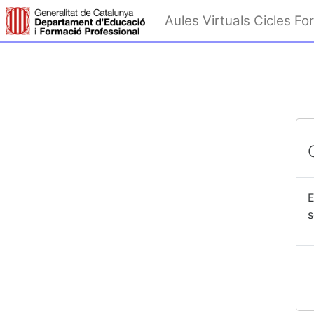
Ves al contingut principal
Aules Virtuals Cicles For
E
s