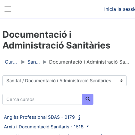
Ves al contingut principal
Inicia la sess
Panell lateral
Documentació i
Administració Sanitàries
Cursos
Sanitat
Documentació i Administració Sanitàries
Categories de cursos
Cerca cursos
Cerca cursos
Anglès Professional SDAS - 0179
Arxiu i Documentació Sanitaris - 1518